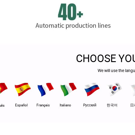
CHOOSE YO
We will use the lang
Español
Français
Italiano
Pусский
한국어
日
uês