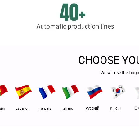
CHOOSE YO
We will use the lang
Español
Français
Italiano
Pусский
한국어
日
uês