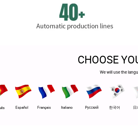
CHOOSE YO
We will use the lang
Español
Français
Italiano
Pусский
한국어
日
uês